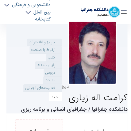
ارتباط با صنعت
دانشجویی و فرهنگی
دانشکده جغرافیا
کتب
بین الملل
دانشگاه تهران
پایان نامه‌ها
کتابخانه
مقالات
دروس
موسسه جغرافیا
پروفایل اساتید - geography- دانشکده جغرافیا
فعالیت‌های اجرایی
افراد
درباره دانشکده
خانه
تماس با ما
استاد
تاریخ به‌روزرسانی: 1405/05/14
کرامت اله زیاری
دانشکده جغرافیا / جغرافیای‌ انسانی‌ و برنامه ریزی