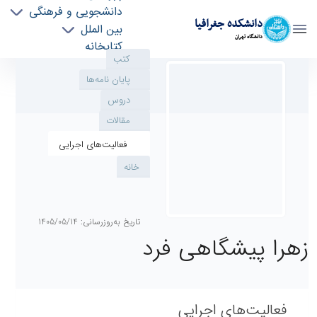
دانشجویی و فرهنگی
دانشکده جغرافیا
کتب
بین الملل
دانشگاه تهران
پایان نامه‌ها
کتابخانه
مقالات
دروس
موسسه جغرافیا
پروفایل اساتید - geography- دانشکده جغرافیا
افراد
فعالیت‌های اجرایی
درباره دانشکده
خانه
تماس با ما
تاریخ به‌روزرسانی: 1405/05/14
استاد
زهرا پیشگاهی فرد
دانشکده جغرافیا / جغرافیای سیاسی
فعالیت‌های اجرایی