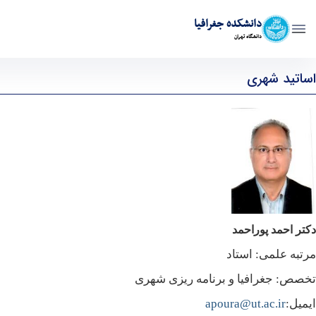
دانشکده جغرافیا
دانشگاه تهران
اعضای هیات علمی - geography- دانشکده جغرافیا
اساتید شهری
دکتر احمد پوراحمد
مرتبه علمی: استاد
تخصص: جغرافیا و برنامه ریزی شهری
ایمیل:
apoura@ut.ac.ir